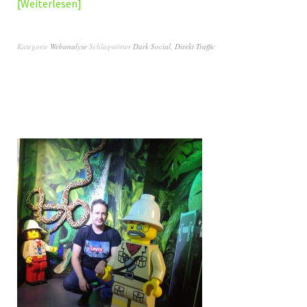
Weiterlesen
Kategorie
Webanalyse
Schlagwörter
Dark Social
,
Direkt Traffic