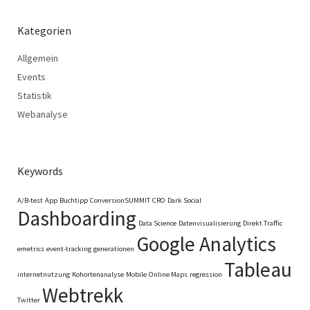
Kategorien
Allgemein
Events
Statistik
Webanalyse
Keywords
A/B-test
App
Buchtipp
ConversionSUMMIT
CRO
Dark Social
Dashboarding
Data Science
Datenvisualisierung
Direkt Traffic
Google Analytics
emetrics
event-tracking
generationen
Tableau
internetnutzung
Kohortenanalyse
Mobile
Online Maps
regression
Webtrekk
Twitter