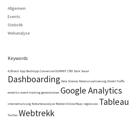
Allgemein
Events
Statistik
Webanalyse
Keywords
A/B-test
App
Buchtipp
ConversionSUMMIT
CRO
Dark Social
Dashboarding
Data Science
Datenvisualisierung
Direkt Traffic
Google Analytics
emetrics
event-tracking
generationen
Tableau
internetnutzung
Kohortenanalyse
Mobile
Online Maps
regression
Webtrekk
Twitter